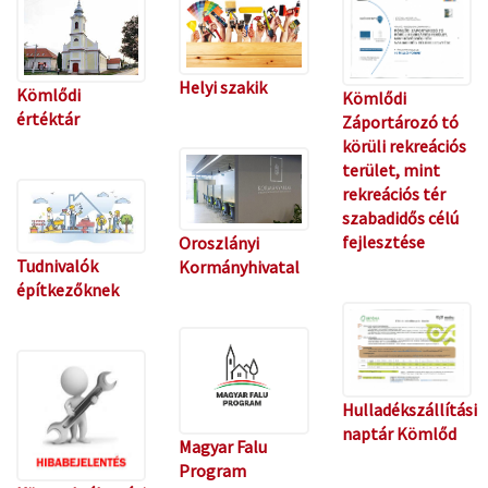
Helyi szakik
Kömlődi
Kömlődi
értéktár
Záportározó tó
körüli rekreációs
terület, mint
rekreációs tér
szabadidős célú
fejlesztése
Oroszlányi
Tudnivalók
Kormányhivatal
építkezőknek
Hulladékszállítási
naptár Kömlőd
Magyar Falu
Program