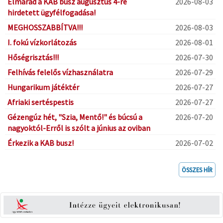
Elmarad a KAB busz augusztus 4-re
2026-08-03
hirdetett ügyfélfogadása!
MEGHOSSZABBÍTVA!!!
2026-08-03
I. fokú vízkorlátozás
2026-08-01
Hőségrisztás!!!
2026-07-30
Felhívás felelős vízhasználatra
2026-07-29
Hungarikum játéktér
2026-07-27
Afriaki sertéspestis
2026-07-27
Gézengúz hét, "Szia, Mentő!" és búcsú a
2026-07-20
nagyoktól-Erről is szólt a június az oviban
Érkezik a KAB busz!
2026-07-02
ÖSSZES HÍR