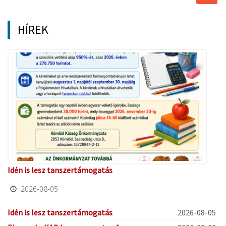
átkap
HÍREK
Idén is lesz tanszertámogatás
2026-08-05
Idén is lesz tanszertámogatás
2026-08-05