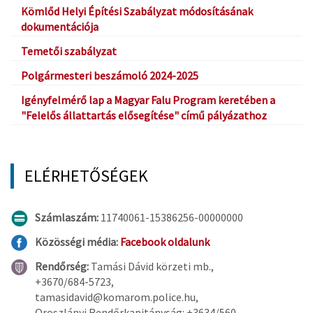
Kömlőd Helyi Építési Szabályzat módosításának
dokumentációja
Temetői szabályzat
Polgármesteri beszámoló 2024-2025
Igényfelmérő lap a Magyar Falu Program keretében a
"Felelős állattartás elősegítése" című pályázathoz
ELÉRHETŐSÉGEK
Számlaszám:
11740061-15386256-00000000
Közösségi média:
Facebook oldalunk
Rendőrség:
Tamási Dávid körzeti mb.,
+3670/684-5723,
tamasidavid@komarom.police.hu,
Oroszlányi Rendőrkapitányság: +3634/560-