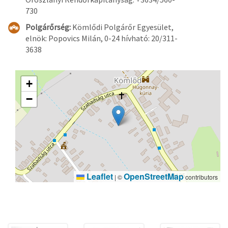
730
Polgárőrség:
Kömlődi Polgárőr Egyesület,
elnök: Popovics Milán, 0-24 hívható: 20/311-
3638
+
−
Leaflet
OpenStreetMap
|
©
contributors