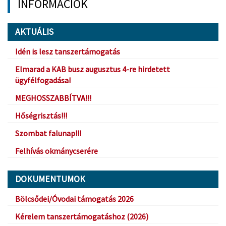
INFORMÁCIÓK
AKTUÁLIS
Idén is lesz tanszertámogatás
Elmarad a KAB busz augusztus 4-re hirdetett
ügyfélfogadása!
MEGHOSSZABBÍTVA!!!
Hőségrisztás!!!
Szombat falunap!!!
Felhívás okmánycserére
DOKUMENTUMOK
Bölcsődei/Óvodai támogatás 2026
Kérelem tanszertámogatáshoz (2026)