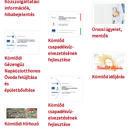
Közszolgáltatási
információk,
hibabejelentés
Orvosi ügyelet,
mentők
Kömlőd
csapadékvíz-
elvezetésének
Kömlődi
fejlesztése
Gézengúz
Napköziotthonos
Kömlőd időjárás
Óvoda felújítása
és
épületbővítése
Kömlőd
csapadékvíz-
elvezetésének
Kömlődi Hírhozó
fejlesztése