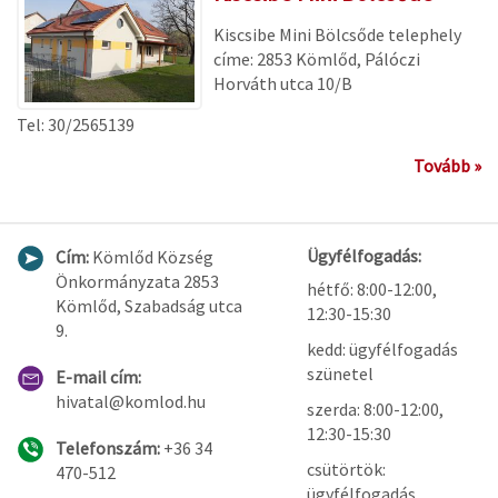
Kiscsibe Mini Bölcsőde telephely
címe: 2853 Kömlőd, Pálóczi
Horváth utca 10/B
Tel: 30/2565139
Tovább »
Ügyfélfogadás:
Cím:
Kömlőd Község
Önkormányzata 2853
hétfő: 8:00-12:00,
Kömlőd, Szabadság utca
12:30-15:30
9.
kedd: ügyfélfogadás
szünetel
E-mail cím:
hivatal@komlod.hu
szerda: 8:00-12:00,
12:30-15:30
Telefonszám:
+36 34
csütörtök:
470-512
ügyfélfogadás