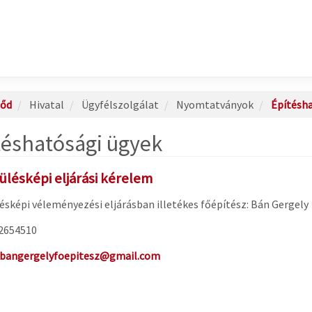
őd
Hivatal
Ügyfélszolgálat
Nyomtatványok
Építésha
téshatósági ügyek
ülésképi eljárási kérelem
ésképi véleményezési eljárásban illetékes főépítész: Bán Gergely
/2654510
bangergelyfoepitesz@gmail.com