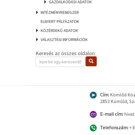
GAZDÁLKODÁSI ADATOK
INTÉZMÉNYRENDSZER
ELNYERT PÁLYÁZATOK
KÖZÉRDEKŰ ADATOK
VÁLASZTÁSI INFORMÁCIÓK
Keresés az összes oldalon:
Keresendő
Keresés
kifejezés
Cím:
Kömlőd Köz
2853 Kömlőd, Sza
E-mail cím:
hiva
Telefonszám:
+3