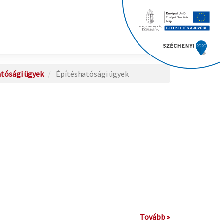
tósági ügyek
Építéshatósági ügyek
Tovább »