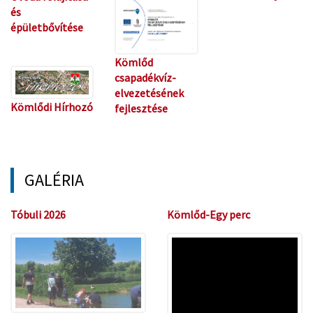
és
épületbővítése
Kömlőd
csapadékvíz-
elvezetésének
Kömlődi Hírhozó
fejlesztése
GALÉRIA
Tóbuli 2026
Kömlőd-Egy perc
Magyarország