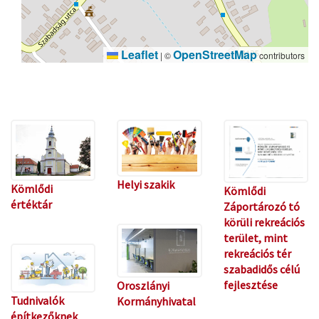
Leaflet
OpenStreetMap
|
©
contributors
Helyi szakik
Kömlődi
Kömlődi
értéktár
Záportározó tó
körüli rekreációs
terület, mint
rekreációs tér
szabadidős célú
fejlesztése
Oroszlányi
Tudnivalók
Kormányhivatal
építkezőknek