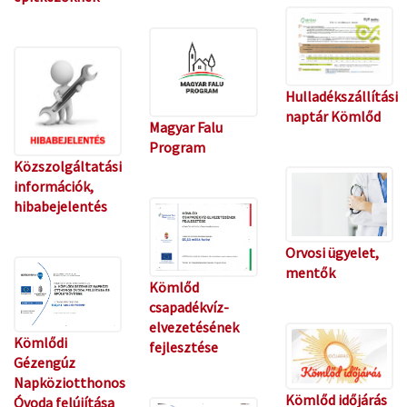
Hulladékszállítási
naptár Kömlőd
Magyar Falu
Program
Közszolgáltatási
információk,
hibabejelentés
Orvosi ügyelet,
mentők
Kömlőd
csapadékvíz-
elvezetésének
Kömlődi
fejlesztése
Gézengúz
Napköziotthonos
Kömlőd időjárás
Óvoda felújítása