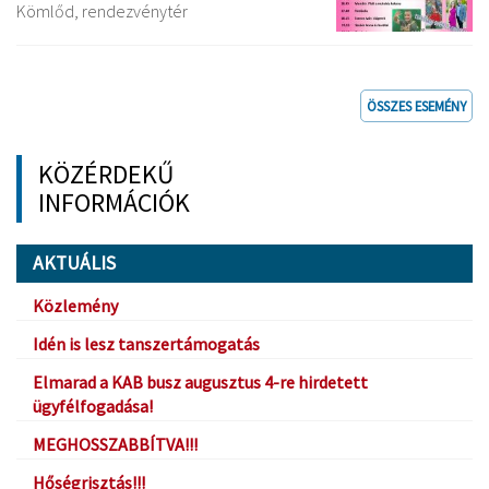
Kömlőd, rendezvénytér
ÖSSZES ESEMÉNY
KÖZÉRDEKŰ
INFORMÁCIÓK
AKTUÁLIS
Közlemény
Idén is lesz tanszertámogatás
Elmarad a KAB busz augusztus 4-re hirdetett
ügyfélfogadása!
MEGHOSSZABBÍTVA!!!
Hőségrisztás!!!