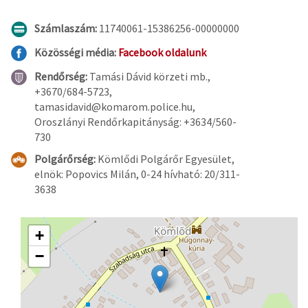
Számlaszám:
11740061-15386256-00000000
Közösségi média:
Facebook oldalunk
Rendőrség:
Tamási Dávid körzeti mb.,
+3670/684-5723,
tamasidavid@komarom.police.hu,
Oroszlányi Rendőrkapitányság: +3634/560-
730
Polgárőrség:
Kömlődi Polgárőr Egyesület,
elnök: Popovics Milán, 0-24 hívható: 20/311-
3638
+
−