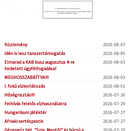
Közlemény
2026-08-07
Idén is lesz tanszertámogatás
2026-08-05
Elmarad a KAB busz augusztus 4-re
2026-08-03
hirdetett ügyfélfogadása!
MEGHOSSZABBÍTVA!!!
2026-08-03
I. fokú vízkorlátozás
2026-08-01
Hőségrisztás!!!
2026-07-30
Felhívás felelős vízhasználatra
2026-07-29
Hungarikum játéktér
2026-07-27
Afriaki sertéspestis
2026-07-27
Gézengúz hét, "Szia, Mentő!" és búcsú a
2026-07-20