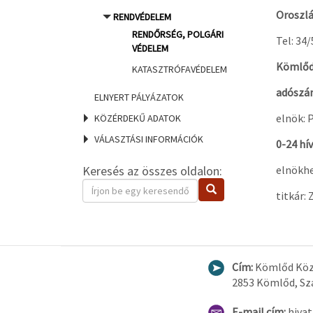
Oroszlá
RENDVÉDELEM
RENDŐRSÉG, POLGÁRI
Tel: 34
VÉDELEM
Kömlőd 
KATASZTRÓFAVÉDELEM
adószám
ELNYERT PÁLYÁZATOK
elnök: 
KÖZÉRDEKŰ ADATOK
VÁLASZTÁSI INFORMÁCIÓK
0-24 hí
Keresés az összes oldalon:
elnökhe
Keresendő
Keresés
titkár:
kifejezés
Cím:
Kömlőd Köz
2853 Kömlőd, Sza
E-mail cím:
hiva