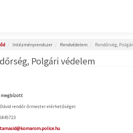
őd
Intézményrendszer
Rendvédelem
Rendőrség, Polgár
dőrség, Polgári védelem
i megbízott
Dávid rendőr őrmester elérhetőségei:
/6845723
tamasid@komarom.police.hu