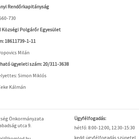
nyi Rendőrkapitányság
/560-730
Községi Polgárőr Egyesület
: 18611739-1-11
Popovics Milán
vható ügyeleti szám: 20/311-3638
lyettes: Simon Miklós
 Zeke Kálmán
Ügyfélfogadás:
ség Önkormányzata
badság utca 9.
hétfő: 8:00-12:00, 12:30-15:30
kedd: ügyfélfogadás szünetel
tal@komlod.hu