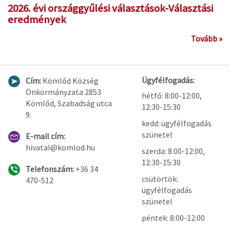
2026. évi országgyűlési választások-Választási
eredmények
Tovább »
Ügyfélfogadás:
Cím:
Kömlőd Község
Önkormányzata 2853
hétfő: 8:00-12:00,
Kömlőd, Szabadság utca
12:30-15:30
9.
kedd: ügyfélfogadás
szünetel
E-mail cím:
hivatal@komlod.hu
szerda: 8:00-12:00,
12:30-15:30
Telefonszám:
+36 34
csütörtök:
470-512
ügyfélfogadás
szünetel
péntek: 8:00-12:00