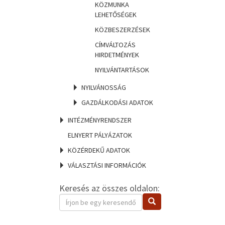
KÖZMUNKA
LEHETŐSÉGEK
KÖZBESZERZÉSEK
CÍMVÁLTOZÁS
HIRDETMÉNYEK
NYILVÁNTARTÁSOK
NYILVÁNOSSÁG
GAZDÁLKODÁSI ADATOK
INTÉZMÉNYRENDSZER
ELNYERT PÁLYÁZATOK
KÖZÉRDEKŰ ADATOK
VÁLASZTÁSI INFORMÁCIÓK
Keresés az összes oldalon:
Keresendő
Keresés
kifejezés