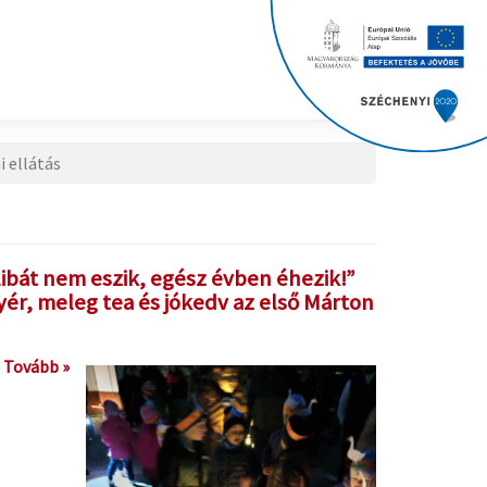
 ellátás
libát nem eszik, egész évben éhezik!”
yér, meleg tea és jókedv az első Márton
Tovább »