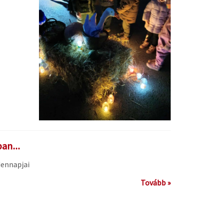
an...
dennapjai
Tovább »