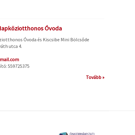
Napköziotthonos Óvoda
otthonos Óvoda és Kiscsibe Mini Bölcsőde
áth utca 4.
mail.com
ító: 559725375
Tovább »