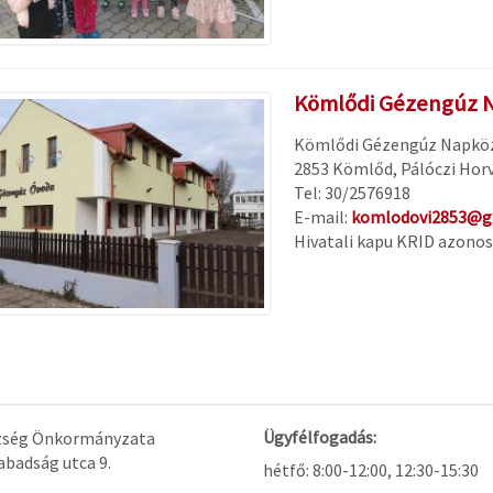
Kömlődi Gézengúz 
Kömlődi Gézengúz Napközi
2853 Kömlőd, Pálóczi Horv
Tel: 30/2576918
E-mail:
komlodovi2853@g
Hivatali kapu KRID azonos
Ügyfélfogadás:
ség Önkormányzata
badság utca 9.
hétfő: 8:00-12:00, 12:30-15:30