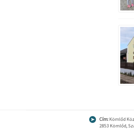
Cím:
Kömlőd Köz
2853 Kömlőd, Sza