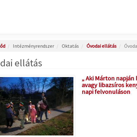
őd
Intézményrendszer
Oktatás
Óvodai ellátás
Óvodai
dai ellátás
„ Aki Márton napján 
avagy libazsíros ken
napi felvonuláson