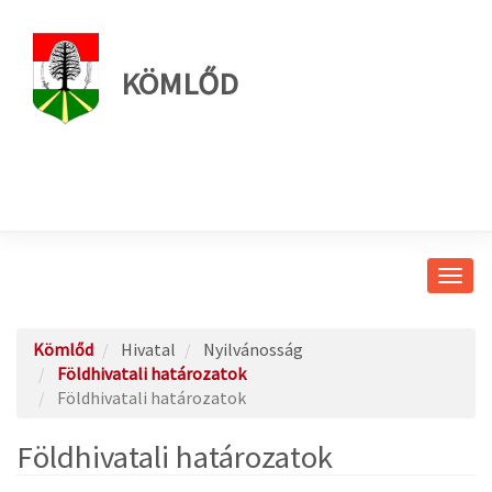
KÖMLŐD
Navig
átkap
Kömlőd
Hivatal
Nyilvánosság
Földhivatali határozatok
Földhivatali határozatok
Földhivatali határozatok