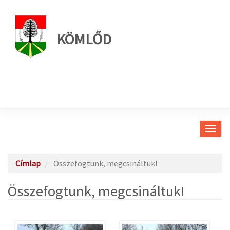
KÖMLŐD
Navig
átkap
Címlap
Összefogtunk, megcsináltuk!
Összefogtunk, megcsináltuk!